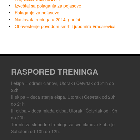
Izveštaj sa polaganja za pojaseve
Polaganje za pojaseve
Nastavak treninga u 2014. godini
Obaveštenje povodom smrti Ljubomira Vračarevića
RASPORED TRENINGA
I ekipa – odrasli članovi, Utorak i Četvrtak od 21h do
22h
II ekipa – deca starija ekipa, Utorak i Četvrtak od 20h
do 21h
III ekipa – deca mlađa ekipa, Utorak i Četvrtak od 19h
do 20h
Termin za slobodne treninge za sve članove kluba je
Subotom od 10h do 12h.