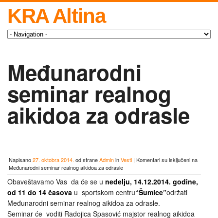
KRA Altina
Međunarodni
seminar realnog
aikidoa za odrasle
Napisano
27. oktobra 2014.
od strane
Admin
in
Vesti
|
Komentari su isključeni
na
Međunarodni seminar realnog aikidoa za odrasle
Obaveštavamo Vas da će se u
nedelju,
14.12.2014. godine,
od 11 do 14 časova
u sportskom centru
“Šumice”
održati
Međunarodni seminar realnog aikidoa za odrasle.
Seminar će voditi Radojica Spasović majstor realnog aikidoa