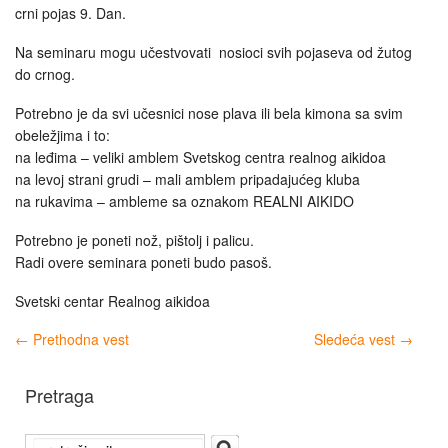
crni pojas 9. Dan.
Na seminaru mogu učestvovati nosioci svih pojaseva od žutog
do crnog.
Potrebno je da svi učesnici nose plava ili bela kimona sa svim
obeležjima i to:
na leđima – veliki amblem Svetskog centra realnog aikidoa
na levoj strani grudi – mali amblem pripadajućeg kluba
na rukavima – ambleme sa oznakom REALNI AIKIDO
Potrebno je poneti nož, pištolj i palicu.
Radi overe seminara poneti budo pasoš.
Svetski centar Realnog aikidoa
←
Prethodna vest
Sledeća vest
→
Pretraga